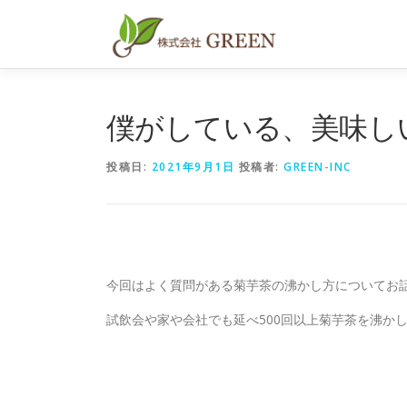
コ
ン
テ
ン
ツ
へ
僕がしている、美味し
ス
キ
投稿日:
2021年9月1日
投稿者:
GREEN-INC
ッ
プ
今回はよく質問がある菊芋茶の沸かし方についてお
試飲会や家や会社でも延べ500回以上菊芋茶を沸か