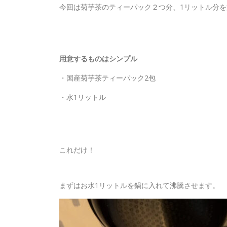
今回は菊芋茶のティーパック２つ分、1リットル分
用意するものはシンプル
・国産菊芋茶ティーパック2包
・水1リットル
これだけ！
まずはお水1リットルを鍋に入れて沸騰させます。